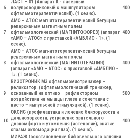
ЛАСТ – 01 (Аппарат К - лазерный
6
полупроводниковый с манипулятором
400
офтальмотерапевтический). (1 сеанс).
АМО – АТОС магнитотерапевтический бегущим
реверсивным магнитным полем
7
офтальмологический (МАГНИТОФОРЕЗ) (аппарат
400
«АМО – АТОС» с приставкой «АМБЛИО - 1». (1
сеанс).
АМО – АТОС магнитотерапевтический бегущим
реверсивным магнитным полем
8
офтальмологический (МАГНИТОТЕРАПИЯ)
400
(аппарат «АМО – АТОС» с приставкой «АМБЛИО -
1». (1 сеанс).
ВИЗОТРОНИК М3 офтальмомиотренажер –
релаксатор. (офтальмологический тренажер,
9
основанный на оптико – рефлекторном
500
воздействии на мышцы глаза в сочетании с
цвето – импульсной стимуляцией). (1 сеанс).
ОКСИС (профилактика и лечение близорукости и
дальнозоркости; устранение зрительного
10
400
дискомфорта и утомления (астенопии); снятие
спазма аккомодации глаз). (1 сеанс).
МИРАЖ (восстановление бифовеального слияния