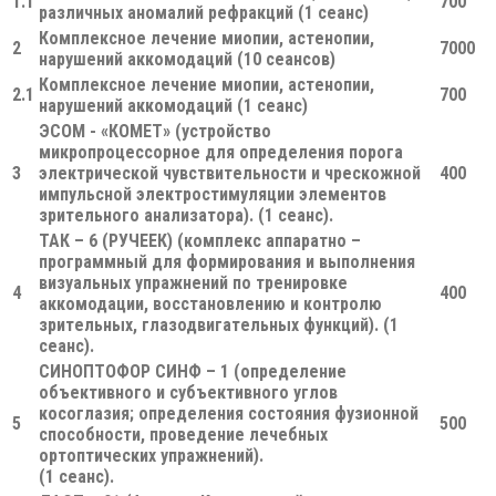
1.1
700
различных аномалий рефракций (1 сеанс)
Комплексное лечение миопии, астенопии,
2
7000
нарушений аккомодаций (10 сеансов)
Комплексное лечение миопии, астенопии,
2.1
700
нарушений аккомодаций (1 сеанс)
ЭСОМ - «КОМЕТ» (устройство
микропроцессорное для определения порога
3
электрической чувствительности и чрескожной
400
импульсной электростимуляции элементов
зрительного анализатора). (1 сеанс).
ТАК – 6 (РУЧЕЕК) (комплекс аппаратно –
программный для формирования и выполнения
визуальных упражнений по тренировке
4
400
аккомодации, восстановлению и контролю
зрительных, глазодвигательных функций). (1
сеанс).
СИНОПТОФОР СИНФ – 1 (определение
объективного и субъективного углов
косоглазия; определения состояния фузионной
5
500
способности, проведение лечебных
ортоптических упражнений).
(1 сеанс).