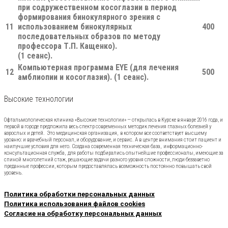
при содружественном косоглазии в период
формирования бинокулярного зрения с
11
использованием бинокулярных
400
последовательных образов по методу
профессора Т.П. Кащенко).
(1 сеанс).
Компьютерная программа EYE (для лечения
12
500
амблиопии и косоглазия). (1 сеанс).
Высокие технологии
Офтальмологическая клиника «Высокие технологии» — открылась в Курске в январе 2016 года, и
первой в городе предложила весь спектр современных методик лечения глазных болезней у
взрослых и детей. Это медицинская организация, в котором все соответствует высшему
уровню: и врачебный персонал, и оборудование, и сервис. А в центре внимания стоит пациент и
наилучшие условия для него. Создана современная техническая база, информационно-
консультационная служба, для работы подбирались опытнейшие профессионалы, имеющие за
спиной многолетний стаж, решающие задачи разного уровня сложности, люди беззаветно
преданные профессии, которым предоставлялась возможность постоянно повышать свой
уровень.
Политика обработки персональных данных
Политика использования файлов cookies
Согласие на обработку персональных данных