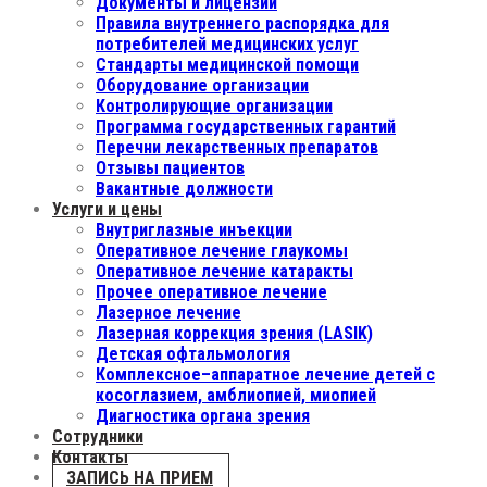
Документы и лицензии
Правила внутреннего распорядка для
потребителей медицинских услуг
Стандарты медицинской помощи
Оборудование организации
Контролирующие организации
Программа государственных гарантий
Перечни лекарственных препаратов
Отзывы пациентов
Вакантные должности
Услуги и цены
Внутриглазные инъекции
Оперативное лечение глаукомы
Оперативное лечение катаракты
Прочее оперативное лечение
Лазерное лечение
Лазерная коррекция зрения (LASIK)
Детская офтальмология
Комплексное–аппаратное лечение детей с
косоглазием, амблиопией, миопией
Диагностика органа зрения
Сотрудники
Контакты
ЗАПИСЬ НА ПРИЕМ