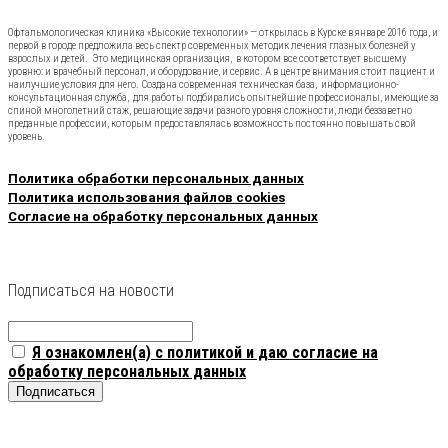
Офтальмологическая клиника «Высокие технологии» — открылась в Курске в январе 2016 года, и
первой в городе предложила весь спектр современных методик лечения глазных болезней у
взрослых и детей. Это медицинская организация, в котором все соответствует высшему
уровню: и врачебный персонал, и оборудование, и сервис. А в центре внимания стоит пациент и
наилучшие условия для него. Создана современная техническая база, информационно-
консультационная служба, для работы подбирались опытнейшие профессионалы, имеющие за
спиной многолетний стаж, решающие задачи разного уровня сложности, люди беззаветно
преданные профессии, которым предоставлялась возможность постоянно повышать свой
уровень.
Политика обработки персональных данных
Политика использования файлов cookies
Согласие на обработку персональных данных
Подписаться на новости
Я ознакомлен(а) с политикой и даю согласие на
обработку персональных данных