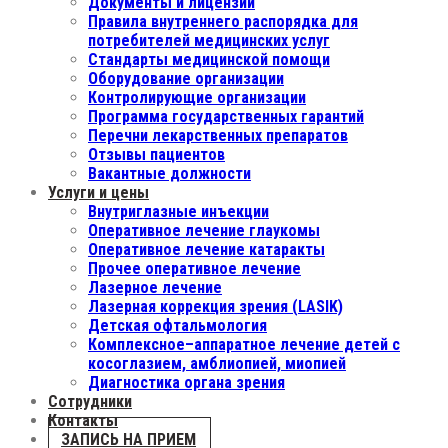
Документы и лицензии
Правила внутреннего распорядка для
потребителей медицинских услуг
Стандарты медицинской помощи
Оборудование организации
Контролирующие организации
Программа государственных гарантий
Перечни лекарственных препаратов
Отзывы пациентов
Вакантные должности
Услуги и цены
Внутриглазные инъекции
Оперативное лечение глаукомы
Оперативное лечение катаракты
Прочее оперативное лечение
Лазерное лечение
Лазерная коррекция зрения (LASIK)
Детская офтальмология
Комплексное–аппаратное лечение детей с
косоглазием, амблиопией, миопией
Диагностика органа зрения
Сотрудники
Контакты
ЗАПИСЬ НА ПРИЕМ