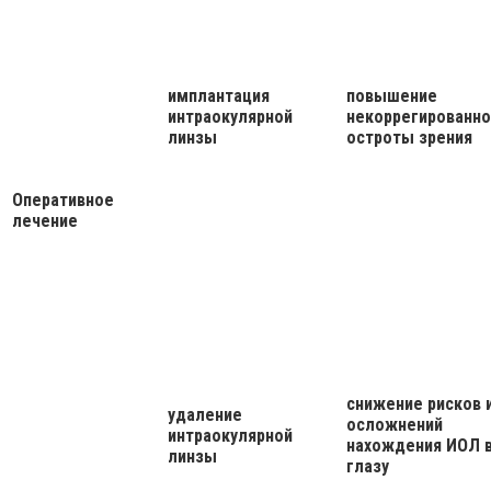
имплантация
повышение
интраокулярной
некоррегированно
линзы
остроты зрения
Оперативное
лечение
снижение рисков 
удаление
осложнений
интраокулярной
нахождения ИОЛ 
линзы
глазу