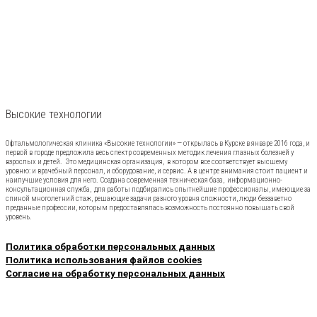
Высокие технологии
Офтальмологическая клиника «Высокие технологии» — открылась в Курске в январе 2016 года, и
первой в городе предложила весь спектр современных методик лечения глазных болезней у
взрослых и детей. Это медицинская организация, в котором все соответствует высшему
уровню: и врачебный персонал, и оборудование, и сервис. А в центре внимания стоит пациент и
наилучшие условия для него. Создана современная техническая база, информационно-
консультационная служба, для работы подбирались опытнейшие профессионалы, имеющие за
спиной многолетний стаж, решающие задачи разного уровня сложности, люди беззаветно
преданные профессии, которым предоставлялась возможность постоянно повышать свой
уровень.
Политика обработки персональных данных
Политика использования файлов cookies
Согласие на обработку персональных данных