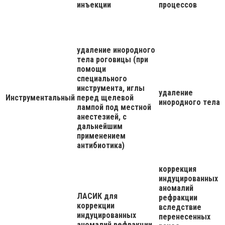
инъекции
процессов
удаление инородного
тела роговицы (при
помощи
специального
инструмента, иглы
удаление
Инструментальный
перед щелевой
инородного тела
лампой под местной
анестезией, с
дальнейшим
применением
антибиотика)
коррекция
индуцированных
аномалий
ЛАСИК для
рефракции
коррекции
вследствие
индуцированных
перенесенных
аномалий рефракции