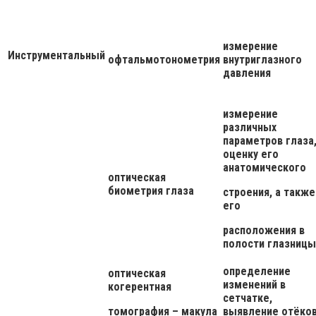
измерение
Инструментальный
офтальмотонометрия
внутриглазного
давления
измерение
различных
параметров глаза
оценку его
анатомического
оптическая
биометрия глаза
строения, а также
его
расположения в
полости глазницы
определение
оптическая
изменений в
когерентная
сетчатке,
томография – макула
выявление отёков