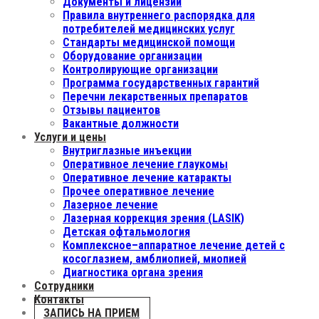
Документы и лицензии
Правила внутреннего распорядка для
потребителей медицинских услуг
Стандарты медицинской помощи
Оборудование организации
Контролирующие организации
Программа государственных гарантий
Перечни лекарственных препаратов
Отзывы пациентов
Вакантные должности
Услуги и цены
Внутриглазные инъекции
Оперативное лечение глаукомы
Оперативное лечение катаракты
Прочее оперативное лечение
Лазерное лечение
Лазерная коррекция зрения (LASIK)
Детская офтальмология
Комплексное–аппаратное лечение детей с
косоглазием, амблиопией, миопией
Диагностика органа зрения
Сотрудники
Контакты
ЗАПИСЬ НА ПРИЕМ