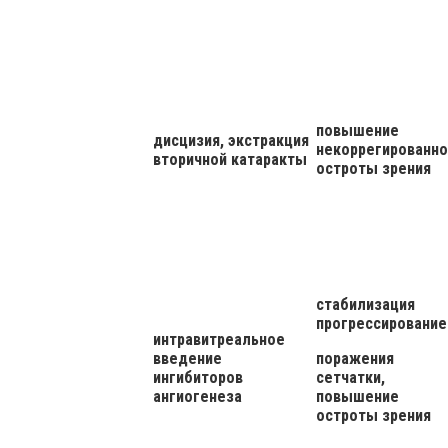
повышение
дисцизия, экстракция
некоррегированно
вторичной катаракты
остроты зрения
стабилизация
прогрессирование
интравитреальное
введение
поражения
ингибиторов
сетчатки,
ангиогенеза
повышение
остроты зрения