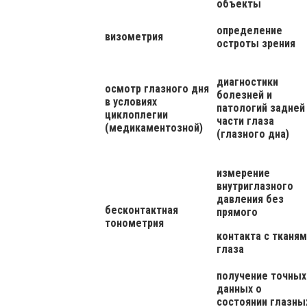
объекты
определение
визометрия
остроты зрения
диагностики
осмотр глазного дня
болезней и
в условиях
патологий задней
циклоплегии
части глаза
(медикаментозной)
(глазного дна)
измерение
внутриглазного
давления без
бесконтактная
прямого
тонометрия
контакта с тканя
глаза
получение точных
данных о
состоянии глазны