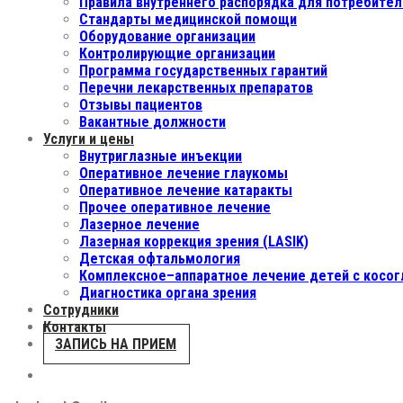
Правила внутреннего распорядка для потребител
Стандарты медицинской помощи
Оборудование организации
Контролирующие организации
Программа государственных гарантий
Перечни лекарственных препаратов
Отзывы пациентов
Вакантные должности
Услуги и цены
Внутриглазные инъекции
Оперативное лечение глаукомы
Оперативное лечение катаракты
Прочее оперативное лечение
Лазерное лечение
Лазерная коррекция зрения (LASIK)
Детская офтальмология
Комплексное–аппаратное лечение детей с косог
Диагностика органа зрения
Сотрудники
Контакты
ЗАПИСЬ НА ПРИЕМ