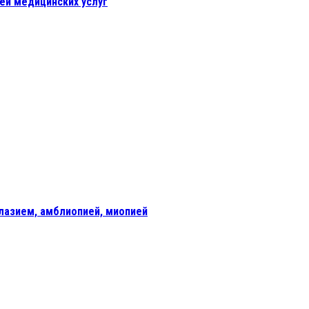
ей медицинских услуг
лазием, амблиопией, миопией